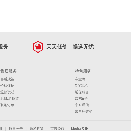
服务
天天低价，畅选无忧
售后服务
特色服务
售后政策
夺宝岛
价格保护
DIY装机
退款说明
延保服务
返修/退换货
京东E卡
取消订单
京东通信
京鱼座智能
测
|
质量公告
|
隐私政策
|
京东公益
|
Media & IR